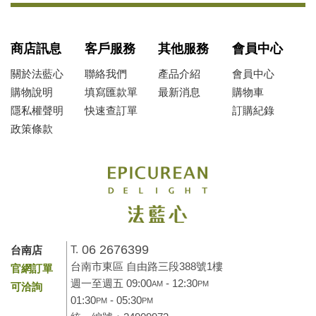
商店訊息
客戶服務
其他服務
會員中心
關於法藍心
聯絡我們
產品介紹
會員中心
購物說明
填寫匯款單
最新消息
購物車
隱私權聲明
快速查訂單
訂購紀錄
政策條款
06 2676399
T.
台南店
台南市東區 自由路三段388號1樓
官網訂單
週一至週五 09:00
- 12:30
AM
PM
可洽詢
01:30
- 05:30
PM
PM