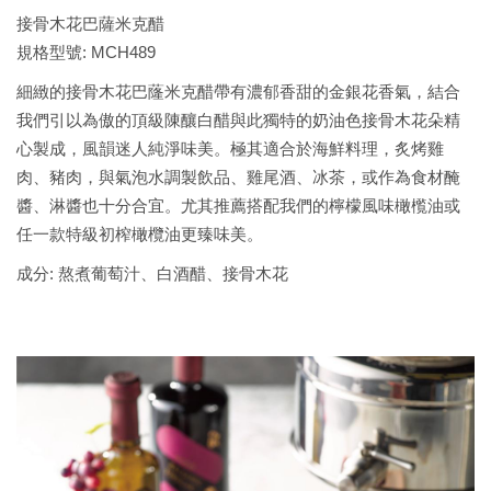
接骨木花巴薩米克醋
規格型號: MCH489
細緻的接骨木花巴蕯米克醋帶有濃郁香甜的金銀花香氣，結合
我們引以為傲的頂級陳釀白醋與此獨特的奶油色接骨木花朵精
心製成，風韻迷人純淨味美。極其適合於海鮮料理，炙烤雞
肉、豬肉，與氣泡水調製飲品、雞尾酒、冰茶，或作為食材醃
醬、淋醬也十分合宜。尤其推薦搭配我們的檸檬風味橄㰖油或
任一款特級初榨橄欖油更臻味美。
成分: 熬煮葡萄汁、白酒醋、接骨木花