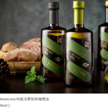
brancosa 特級冷壓初榨橄欖油
ust )