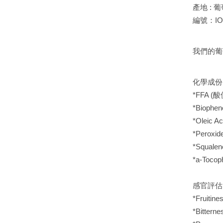
產地 : 
編號：IO
我們的葡
化學成份 
*FFA (酸價
*Biophen
*Oleic A
*Peroxi
*Squale
*a-Toco
感官評估 
*Fruitine
*Bittern