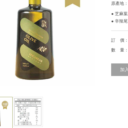
原產地
● 芝麻
● 辛辣
訂 價
數 量
加