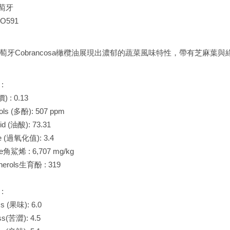
葡萄牙
O591
萄牙Cobrancosa橄欖油展現出濃郁的蔬菜風味特性，帶有芝麻葉
:
) : 0.13
ols (多酚): 507 ppm
cid (油酸): 73.31
de (過氧化值): 3.4
ne角鯊烯 : 6,707 mg/kg
pherols生育酚 : 319
:
ss (果味): 6.0
ess(苦澀): 4.5