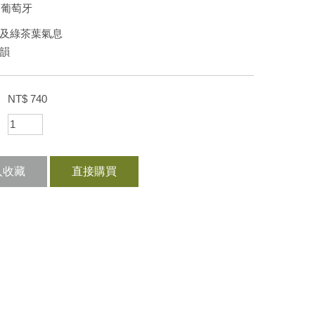
：葡萄牙
葉及綠茶葉氣息
尾韻
：
NT$
740
：
入收藏
直接購買