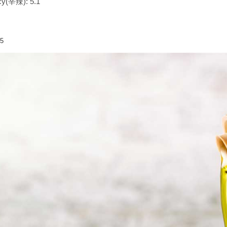
cy(辛辣): 5.1
25