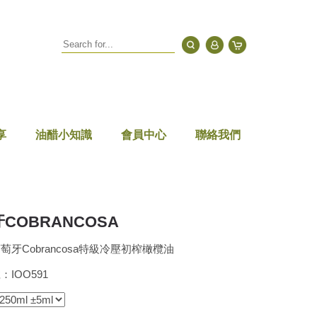
享
油醋小知識
會員中心
聯絡我們
COBRANCOSA
萄牙Cobrancosa特級冷壓初榨橄欖油
IOO591