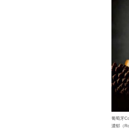
葡萄牙Co
濃郁（Rob