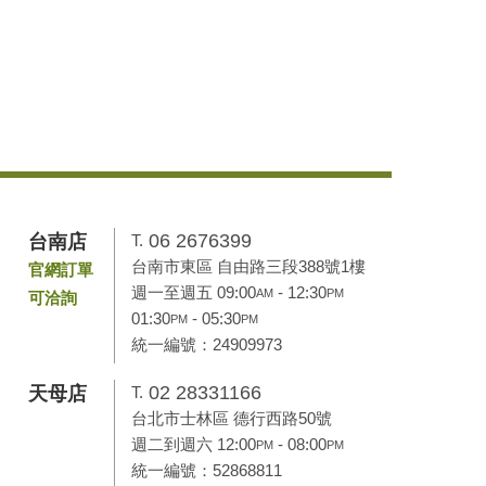
06 2676399
台南店
T.
台南市東區 自由路三段388號1樓
官網訂單
週一至週五 09:00
- 12:30
AM
PM
可洽詢
01:30
- 05:30
PM
PM
統一編號：24909973
02 28331166
天母店
T.
台北市士林區 德行西路50號
週二到週六 12:00
- 08:00
PM
PM
統一編號：52868811