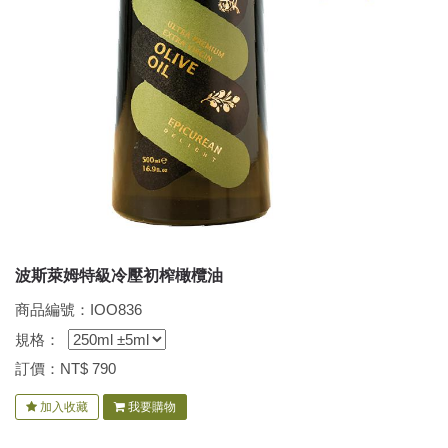
波斯萊姆特級冷壓初榨橄欖油
商品編號：IOO836
規格：
訂價：NT$
790
加入收藏
我要購物