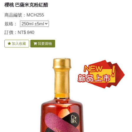
櫻桃 巴薩米克粉紅醋
商品編號：MCH255
規格：
訂價：NT$
840
加入收藏
我要購物