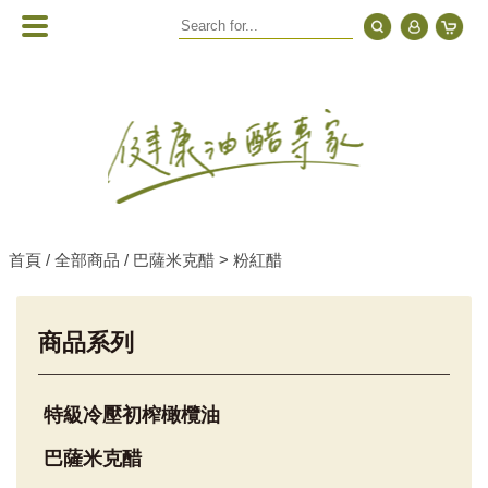
首頁 /
全部商品 /
巴薩米克醋 > 粉紅醋
商品系列
特級冷壓初榨橄欖油
巴薩米克醋